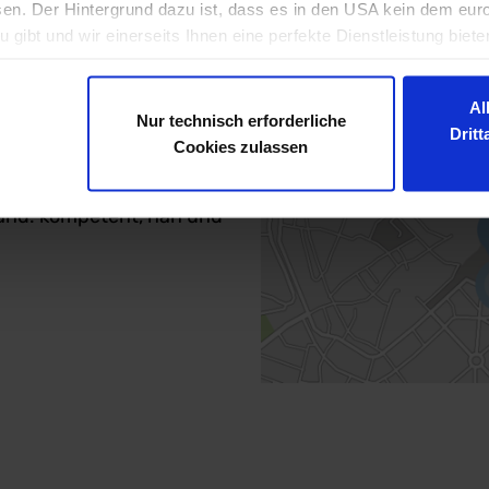
sen. Der Hintergrund dazu ist, dass es in den USA kein dem eu
gibt und wir einerseits Ihnen eine perfekte Dienstleistung biete
 oder Ostösterreich? Als
e wir dabei mit Ihren Daten umgehen sollen. Sollten Sie Fragen 
etzen wir Ihr
guter Ort, um über die Verarbeitung Ihrer Daten, Ihre Rechte und 
Al
erreich kompetent und
Nur technisch erforderliche
Drit
r freuen uns auf Ihre
Cookies zulassen
land: kompetent, nah und