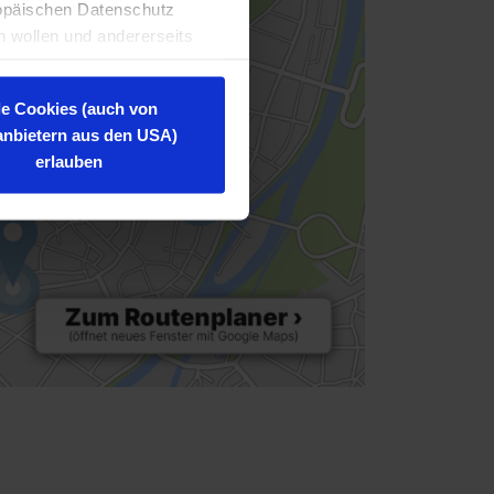
ropäischen Datenschutz
n wollen und andererseits
haben, dann ist unsere
unsere Pflichten
le Cookies (auch von
tanbietern aus den USA)
erlauben