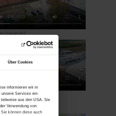
eo: Copyright BVZ
Über Cookies
se informieren wir in
 unsere Services ein
eo: Copyright BVZ
 teilweise aus den USA. Sie
r der Verwendung von
: Sie können diese auch