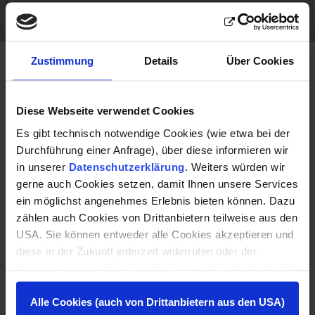
Glasfasertechnik)
Zustimmung
Details
Über Cookies
Aktuelles
Diese Webseite verwendet Cookies
Es gibt technisch notwendige Cookies (wie etwa bei der
Wir zeigen, was wir tun – direkt aus dem Burgenland.
Durchführung einer Anfrage), über diese informieren wir
Ob neue Bauprojekte, spannende Einblicke in unseren
in unserer
Datenschutzerklärung
. Weiters würden wir
Arbeitsalltag oder Meilensteine auf unseren Baustellen:
gerne auch Cookies setzen, damit Ihnen unsere Services
Hier erfahren Sie, woran wir gerade arbeiten und was
ein möglichst angenehmes Erlebnis bieten können. Dazu
uns bewegt.
zählen auch Cookies von Drittanbietern teilweise aus den
USA. Sie können entweder alle Cookies akzeptieren und
Bleiben Sie über aktuelle Projekte, Auszeichnungen
diese in der Zukunft jederzeit widerrufen oder der
und Entwicklungen unserer Baufirma in Oberpullendorf
Verwendung von Cookies, die nicht technisch erforderlich
informiert!
sind, widersprechen. Zu den Anbietern aus der USA: Sie
können diese auch einzeln abwählen oder zulassen. Der
Alle Cookies (auch von Drittanbietern aus den USA)