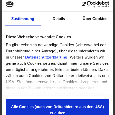
Sie planen ein Bauprojekt im Burgenland oder
Ostösterreich? Als erfahrene Baufirma aus
Zustimmung
Details
Über Cookies
Oberpullendorf setzen wir Ihr Bauvorhaben im
Burgenland und Ostösterreich kompetent und
termintreu um. Kontaktieren Sie uns – wir freuen uns
Diese Webseite verwendet Cookies
auf Ihre Anfrage.
Es gibt technisch notwendige Cookies (wie etwa bei der
Durchführung einer Anfrage), über diese informieren wir
Ihr verlässlicher Baumeister im Burgenland:
in unserer
Datenschutzerklärung
. Weiters würden wir
kompetent, nah und erreichbar.
gerne auch Cookies setzen, damit Ihnen unsere Services
ein möglichst angenehmes Erlebnis bieten können. Dazu
PFNIER & CO GMBH
zählen auch Cookies von Drittanbietern teilweise aus den
Gymnasiumstraße 15
USA. Sie können entweder alle Cookies akzeptieren und
7350 Oberpullendorf
diese in der Zukunft jederzeit widerrufen oder der
Verwendung von Cookies, die nicht technisch erforderlich
02612/422 58-0
sind, widersprechen. Zu den Anbietern aus der USA: Sie
02612/422 58-170
können diese auch einzeln abwählen oder zulassen. Der
Alle Cookies (auch von Drittanbietern aus den USA)
Hintergrund dazu ist, dass es in den USA kein dem
erlauben