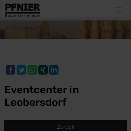
Eventcenter in
Leobersdorf
Zurück