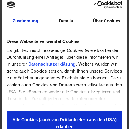
Sie planen ein Bauprojekt im Burgenland oder
Ostösterreich? Als erfahrene Baufirma aus
Zustimmung
Details
Über Cookies
Oberpullendorf setzen wir Ihr Bauvorhaben im
Burgenland und Ostösterreich kompetent und
termintreu um. Kontaktieren Sie uns – wir freuen uns
Diese Webseite verwendet Cookies
auf Ihre Anfrage.
Es gibt technisch notwendige Cookies (wie etwa bei der
Durchführung einer Anfrage), über diese informieren wir
Ihr verlässlicher Baumeister im Burgenland:
in unserer
Datenschutzerklärung
. Weiters würden wir
kompetent, nah und erreichbar.
gerne auch Cookies setzen, damit Ihnen unsere Services
ein möglichst angenehmes Erlebnis bieten können. Dazu
PFNIER & CO GMBH
zählen auch Cookies von Drittanbietern teilweise aus den
Gymnasiumstraße 15
USA. Sie können entweder alle Cookies akzeptieren und
7350 Oberpullendorf
diese in der Zukunft jederzeit widerrufen oder der
Verwendung von Cookies, die nicht technisch erforderlich
02612/422 58-0
sind, widersprechen. Zu den Anbietern aus der USA: Sie
02612/422 58-170
können diese auch einzeln abwählen oder zulassen. Der
Alle Cookies (auch von Drittanbietern aus den USA)
Hintergrund dazu ist, dass es in den USA kein dem
erlauben